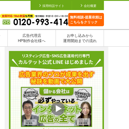
採用特設サイト
会社概要
無料相談•提案依頼は
こちらをクリック
を
広告代理店
お申し込みから
HP制作会社様へ
運用開始までの流れ
日
日