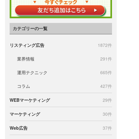
カテゴリーの一覧
リスティング広告
1872件
業界情報
291件
運用テクニック
665件
コラム
427件
WEBマーケティング
29件
マーケティング
30件
Web広告
37件