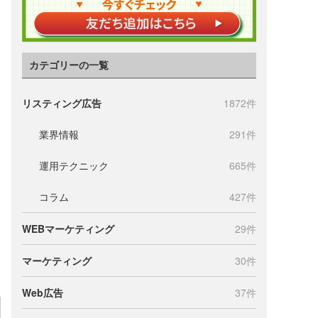
カテゴリーの一覧
リスティング広告
1872件
業界情報
291件
運用テクニック
665件
コラム
427件
WEBマーケティング
29件
マーケティング
30件
Web広告
37件