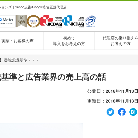
ズ｜Yahoo広告/Google広告正規代理店
初めて
代理店の乗り換え
実績・お客様の声
導入をお考えの方
お考えの方
タ】収益認識基準・・・
識基準と広告業界の売上高の話
公開日：
2018年11月13
更新日：
2018年11月13