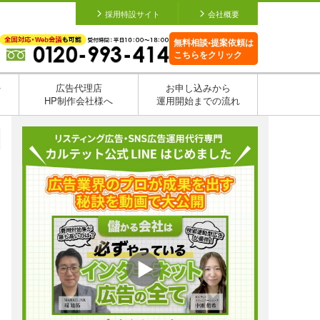
採用特設サイト
会社概要
無料相談•提案依頼は
こちらをクリック
を
広告代理店
お申し込みから
HP制作会社様へ
運用開始までの流れ
日
日