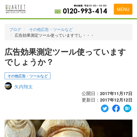
MENU
トップページ
ブログ
その他広告・ツールなど
広告効果測定ツール使っていますでし・・・
料金表
広告効果測定ツール使っています
実績・お客様の声
でしょうか？
初めて導入をお考えの方
代理店の乗り換えをお考えの方
その他広告・ツールなど
矢内翔太
広告代理店・HP制作会社様へ
公開日：
2017年11月17日
更新日：
お申し込みから運用開始までの流れ
2017年12月12日
会社概要
お問い合わせ