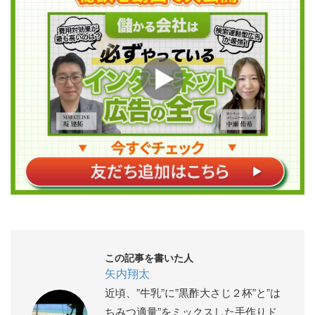
この記事を書いた人
矢内翔太
近頃、”牛乳”に”黒酢大さじ２杯”と”は
ちみつ適量”をミックスした手作りド