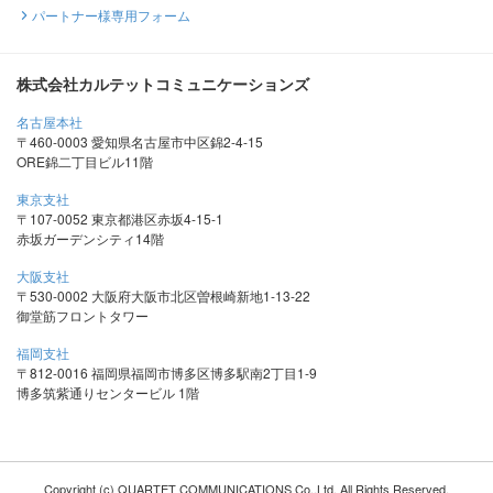
パートナー様専用フォーム
株式会社カルテットコミュニケーションズ
名古屋本社
〒460-0003 愛知県名古屋市中区錦2-4-15
ORE錦二丁目ビル11階
東京支社
〒107-0052 東京都港区赤坂4-15-1
赤坂ガーデンシティ14階
大阪支社
〒530-0002 大阪府大阪市北区曽根崎新地1-13-22
御堂筋フロントタワー
福岡支社
〒812-0016 福岡県福岡市博多区博多駅南2丁目1-9
博多筑紫通りセンタービル 1階
Copyright (c) QUARTET COMMUNICATIONS Co.,Ltd. All Rights Reserved.