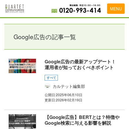
MENU
トップページ
料金表
Google広告の記事一覧
実績・お客様の声
初めて導入をお考えの方
Google広告の最新アップデート！
運用者が知っておくべきポイント
代理店の乗り換えをお考えの方
すべて
広告代理店・HP制作会社様へ
カルテット編集部
お申し込みから運用開始までの流れ
公開日:
2025年06月10日
更新日:
2026年02月19日
会社概要
【Google広告】BERTとは？特徴や
お問い合わせ
Google検索に与える影響を解説