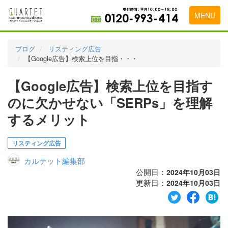
MENU
トップページ
ブログ
リスティング広告
【Google広告】検索上位を目指・・・
料金表
【Google広告】検索上位を目指す
実績・お客様の声
のに欠かせない「SERPs」を理解
初めて導入をお考えの方
するメリット
代理店の乗り換えをお考えの方
リスティング広告
広告代理店・HP制作会社様へ
カルテット編集部
お申し込みから運用開始までの流れ
公開日：
2024年10月03日
更新日：
2024年10月03日
会社概要
お問い合わせ