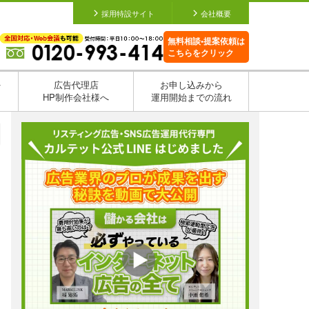
採用特設サイト
会社概要
無料相談•提案依頼は
こちらをクリック
を
広告代理店
お申し込みから
HP制作会社様へ
運用開始までの流れ
日
日