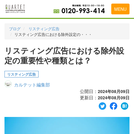
MENU
トップページ
ブログ
リスティング広告
リスティング広告における除外設定の・・・
料金表
リスティング広告における除外設
実績・お客様の声
定の重要性や種類とは？
初めて導入をお考えの方
代理店の乗り換えをお考えの方
リスティング広告
カルテット編集部
広告代理店・HP制作会社様へ
公開日：
2024年08月09日
更新日：
お申し込みから運用開始までの流れ
2024年08月09日
会社概要
お問い合わせ