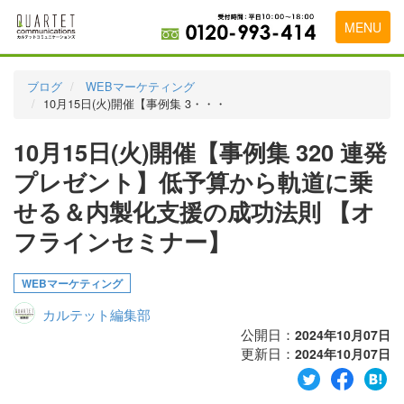
MENU
トップページ
ブログ
WEBマーケティング
10月15日(火)開催【事例集 3・・・
料金表
10月15日(火)開催【事例集 320 連発
実績・お客様の声
プレゼント】低予算から軌道に乗
初めて導入をお考えの方
せる＆内製化支援の成功法則 【オ
代理店の乗り換えをお考えの方
フラインセミナー】
広告代理店・HP制作会社様へ
WEBマーケティング
お申し込みから運用開始までの流れ
カルテット編集部
会社概要
公開日：
2024年10月07日
更新日：
2024年10月07日
お問い合わせ