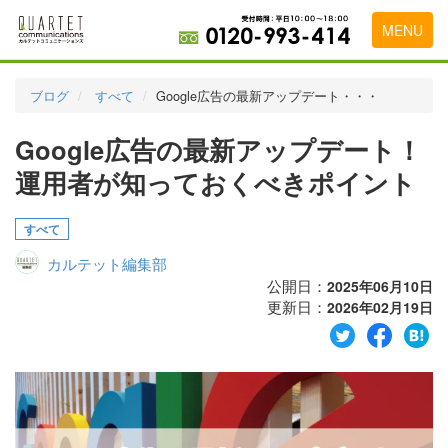
MENU
トップページ
ブログ
すべて
Google広告の最新アップデート・・・
料金表
Google広告の最新アップデート！
実績・お客様の声
運用者が知っておくべきポイント
初めて導入をお考えの方
すべて
代理店の乗り換えをお考えの方
カルテット編集部
広告代理店・HP制作会社様へ
公開日：
2025年06月10日
更新日：
2026年02月19日
お申し込みから運用開始までの流れ
会社概要
お問い合わせ