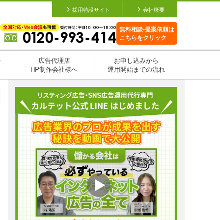
採用特設サイト
会社概要
無料相談•提案依頼は
こちらをクリック
を
広告代理店
お申し込みから
HP制作会社様へ
運用開始までの流れ
日
日