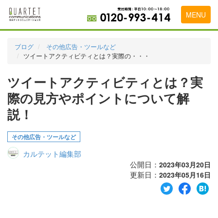
MENU
トップページ
ブログ
その他広告・ツールなど
ツイートアクティビティとは？実際の・・・
料金表
ツイートアクティビティとは？実
実績・お客様の声
際の見方やポイントについて解
初めて導入をお考えの方
説！
代理店の乗り換えをお考えの方
その他広告・ツールなど
広告代理店・HP制作会社様へ
カルテット編集部
お申し込みから運用開始までの流れ
公開日：
2023年03月20日
更新日：
2023年05月16日
会社概要
お問い合わせ