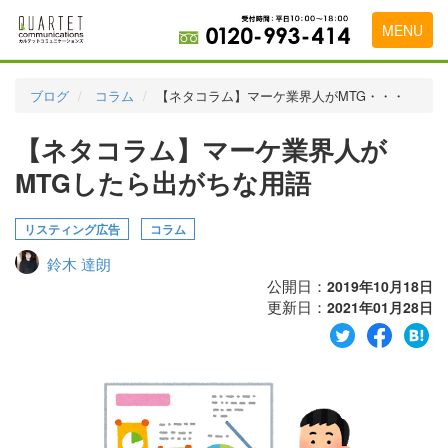
MENU
トップページ
ブログ
コラム
【ネタコラム】マーケ業界人がMTG・・・
料金表
【ネタコラム】マーケ業界人が
実績・お客様の声
MTGしたら出がちな用語
初めて導入をお考えの方
リスティング広告
コラム
代理店の乗り換えをお考えの方
鈴木 達朗
広告代理店・HP制作会社様へ
公開日：
2019年10月18日
更新日：
2021年01月28日
お申し込みから運用開始までの流れ
会社概要
お問い合わせ