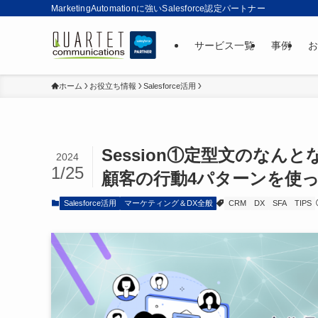
MarketingAutomationに強いSalesforce認定パートナー
サービス一覧
事例
お
ホーム
お役立ち情報
Salesforce活用
Session①定型文のな
2024
1/25
顧客の行動4パターンを使
Salesforce活用
マーケティング＆DX全般
CRM
DX
SFA
TIPS