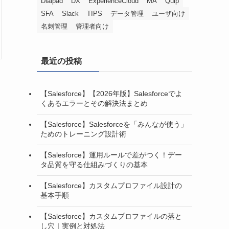
Dialpad
DX
ExperienceCloud
MA
Quip
SFA
Slack
TIPS
データ管理
ユーザ向け
名刺管理
管理者向け
最近の投稿
【Salesforce】【2026年版】Salesforceでよ
くあるエラーとその解決法まとめ
【Salesforce】Salesforceを「みんなが使う」
ためのトレーニング設計術
【Salesforce】運用ルールで差がつく！デー
タ品質を守る仕組みづくりの基本
【Salesforce】カスタムプロファイル設計の
基本手順
【Salesforce】カスタムプロファイルの落と
し穴｜実例と対処法