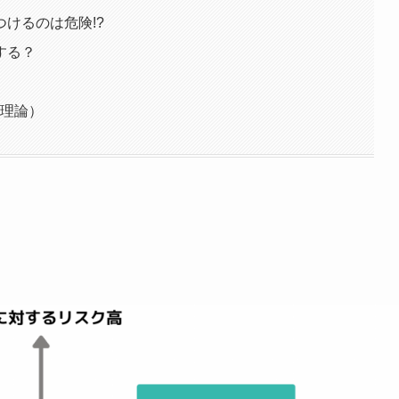
けるのは危険!?
する？
用理論）