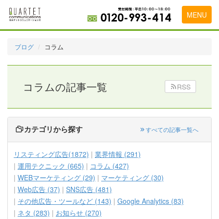
MENU
トップページ
ブログ
コラム
料金表
実績・お客様の声
コラムの記事一覧
RSS
初めて導入をお考えの方
代理店の乗り換えをお考えの方
カテゴリから探す
すべての記事一覧へ
広告代理店・HP制作会社様へ
リスティング広告(1872)
業界情報 (291)
お申し込みから運用開始までの流れ
運用テクニック (665)
コラム (427)
WEBマーケティング (29)
マーケティング (30)
会社概要
Web広告 (37)
SNS広告 (481)
お問い合わせ
その他広告・ツールなど (143)
Google Analytics (83)
ネタ (283)
お知らせ (270)