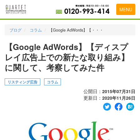
MENU
トップページ
ブログ
コラム
【Google AdWords】【・・・
料金表
【Google AdWords】【ディスプ
実績・お客様の声
レイ広告上での新たな取り組み】
初めて導入をお考えの方
に関して、考察してみた件
代理店の乗り換えをお考えの方
リスティング広告
コラム
広告代理店・HP制作会社様へ
公開日：
2015年07月31日
更新日：
2020年11月26日
お申し込みから運用開始までの流れ
会社概要
お問い合わせ