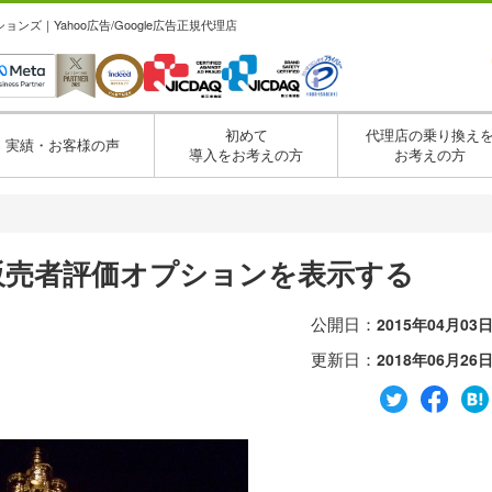
ズ｜Yahoo広告/Google広告正規代理店
初めて
代理店の乗り換え
実績・お客様の声
導入をお考えの方
お考えの方
広告に販売者評価オプションを表示する
公開日：
2015年04月03
更新日：
2018年06月26