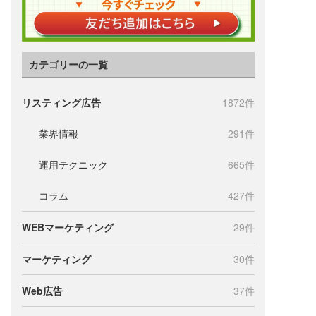
カテゴリーの一覧
リスティング広告
1872件
業界情報
291件
運用テクニック
665件
コラム
427件
WEBマーケティング
29件
マーケティング
30件
Web広告
37件