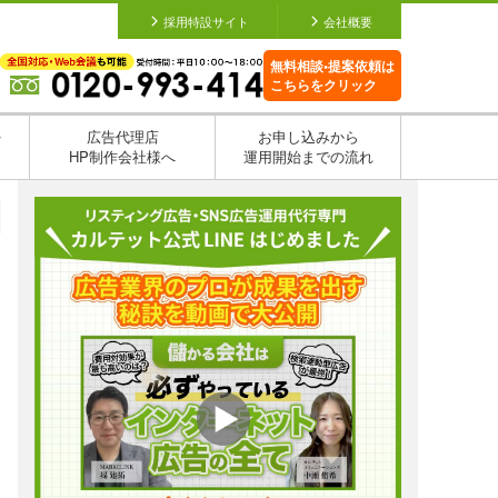
採用特設サイト
会社概要
無料相談•提案依頼は
こちらをクリック
を
広告代理店
お申し込みから
HP制作会社様へ
運用開始までの流れ
日
日