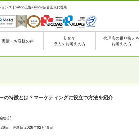
ズ｜Yahoo広告/Google広告正規代理店
初めて
代理店の乗り換え
実績・お客様の声
導入をお考えの方
お考えの方
ーザーの特徴とは？マーケティングに役立つ方法を紹介
編集部
月26日
更新日:
2026年02月19日