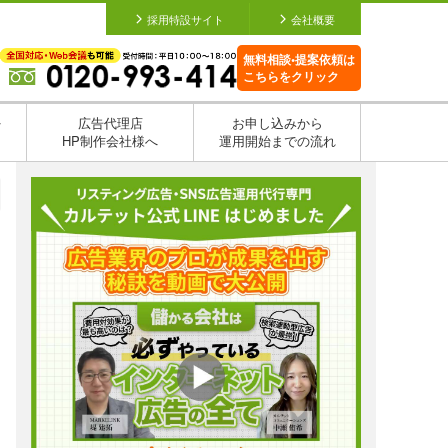
採用特設サイト
会社概要
無料相談•提案依頼は
こちらをクリック
を
広告代理店
お申し込みから
HP制作会社様へ
運用開始までの流れ
日
日