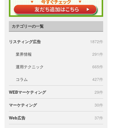
カテゴリーの一覧
リスティング広告
1872件
業界情報
291件
運用テクニック
665件
コラム
427件
WEBマーケティング
29件
マーケティング
30件
Web広告
37件