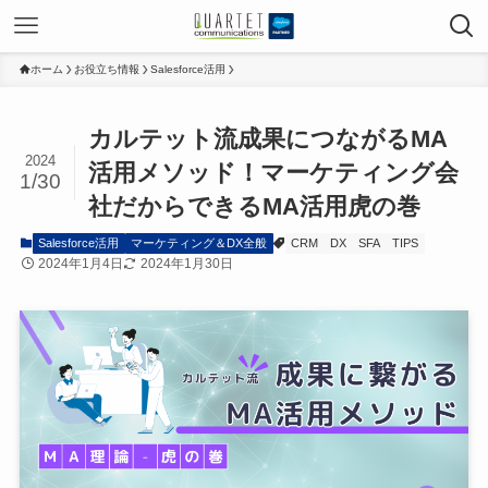
ホーム
お役立ち情報
Salesforce活用
カルテット流成果につながるMA
2024
活用メソッド！マーケティング会
1/30
社だからできるMA活用虎の巻
Salesforce活用
マーケティング＆DX全般
CRM
DX
SFA
TIPS
2024年1月4日
2024年1月30日