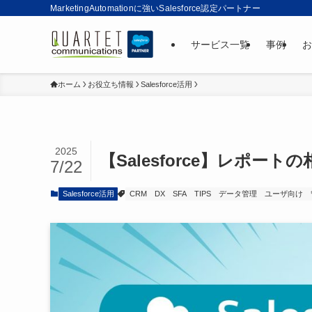
MarketingAutomationに強いSalesforce認定パートナー
サービス一覧
事例
お
ホーム
お役立ち情報
Salesforce活用
2025
【Salesforce】レポー
7/22
Salesforce活用
CRM
DX
SFA
TIPS
データ管理
ユーザ向け