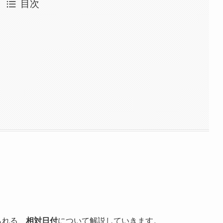
目次
られる、
相対日付
について解説していきます。