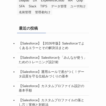
Dialpad
DX
ExperienceCloud
MA
Quip
SFA
Slack
TIPS
データ管理
ユーザ向け
名刺管理
管理者向け
最近の投稿
【Salesforce】【2026年版】Salesforceでよ
くあるエラーとその解決法まとめ
【Salesforce】Salesforceを「みんなが使う」
ためのトレーニング設計術
【Salesforce】運用ルールで差がつく！デー
タ品質を守る仕組みづくりの基本
【Salesforce】カスタムプロファイル設計の
基本手順
【Salesforce】カスタムプロファイルの落と
し穴｜実例と対処法