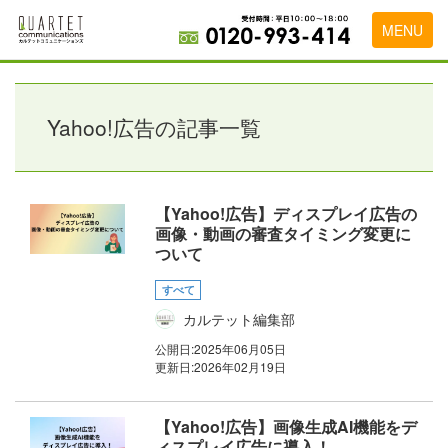
MENU
トップページ
料金表
Yahoo!広告の記事一覧
実績・お客様の声
初めて導入をお考えの方
【Yahoo!広告】ディスプレイ広告の
画像・動画の審査タイミング変更に
代理店の乗り換えをお考えの方
ついて
広告代理店・HP制作会社様へ
すべて
カルテット編集部
お申し込みから運用開始までの流れ
公開日:
2025年06月05日
会社概要
更新日:
2026年02月19日
お問い合わせ
【Yahoo!広告】画像生成AI機能をデ
ィスプレイ広告に導入！