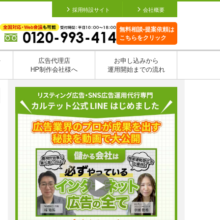
採用特設サイト
会社概要
無料相談•提案依頼は
こちらをクリック
を
広告代理店
お申し込みから
HP制作会社様へ
運用開始までの流れ
日
日