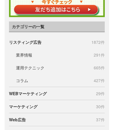
カテゴリーの一覧
リスティング広告
1872件
業界情報
291件
運用テクニック
665件
コラム
427件
WEBマーケティング
29件
マーケティング
30件
Web広告
37件