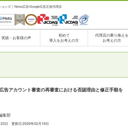
ズ｜Yahoo広告/Google広告正規代理店
初めて
代理店の乗り換え
実績・お客様の声
導入をお考えの方
お考えの方
告】広告アカウント審査の再審査における否認理由と修正手順を
編集部
月23日
更新日:
2026年02月19日