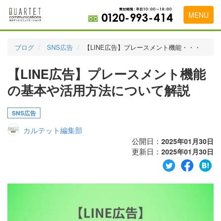
MENU
トップページ
ブログ
SNS広告
【LINE広告】プレースメント機能・・・
料金表
【LINE広告】プレースメント機能
実績・お客様の声
の基本や活用方法について解説
初めて導入をお考えの方
SNS広告
代理店の乗り換えをお考えの方
カルテット編集部
広告代理店・HP制作会社様へ
公開日：
2025年01月30日
更新日：
2025年01月30日
お申し込みから運用開始までの流れ
会社概要
お問い合わせ