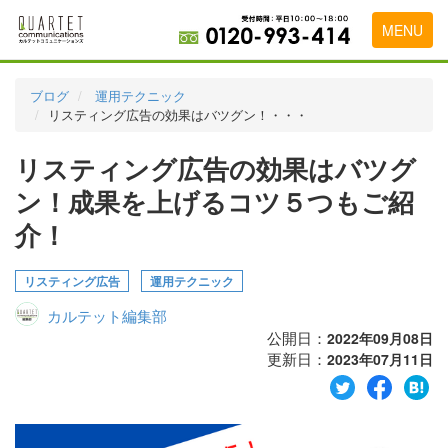
MENU
トップページ
ブログ
運用テクニック
リスティング広告の効果はバツグン！・・・
料金表
リスティング広告の効果はバツグ
実績・お客様の声
ン！成果を上げるコツ５つもご紹
初めて導入をお考えの方
介！
代理店の乗り換えをお考えの方
リスティング広告
運用テクニック
広告代理店・HP制作会社様へ
カルテット編集部
お申し込みから運用開始までの流れ
公開日：
2022年09月08日
更新日：
2023年07月11日
会社概要
お問い合わせ