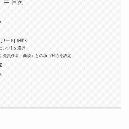
目次
？
 [リード] を開く
ピング] を選択
引先責任者・商談）との項目対応を設定
点
ス