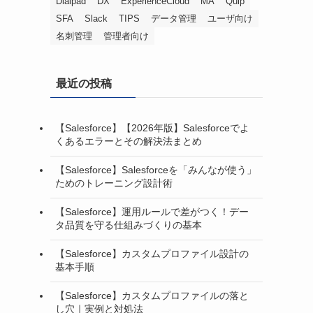
Dialpad
DX
ExperienceCloud
MA
Quip
SFA
Slack
TIPS
データ管理
ユーザ向け
名刺管理
管理者向け
最近の投稿
【Salesforce】【2026年版】Salesforceでよ
くあるエラーとその解決法まとめ
【Salesforce】Salesforceを「みんなが使う」
ためのトレーニング設計術
【Salesforce】運用ルールで差がつく！デー
タ品質を守る仕組みづくりの基本
【Salesforce】カスタムプロファイル設計の
基本手順
【Salesforce】カスタムプロファイルの落と
し穴｜実例と対処法