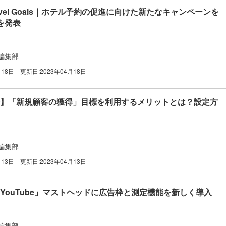
r Tavel Goals｜ホテル予約の促進に向けた新たなキャンペーンを
を発表
編集部
月18日
更新日:
2023年04月18日
e広告】「新規顧客の獲得」目標を利用するメリットとは？設定方
編集部
月13日
更新日:
2023年04月13日
】「YouTube」マストヘッドに広告枠と測定機能を新しく導入
編集部