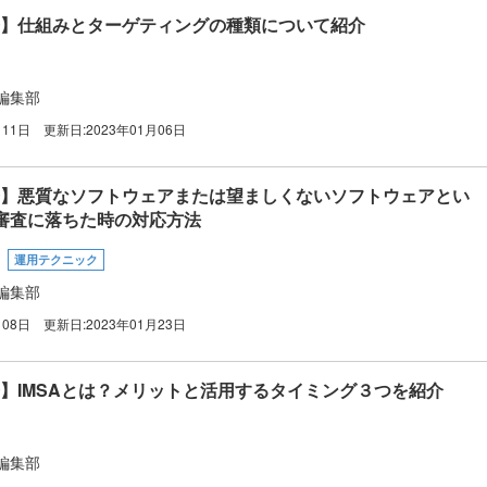
広告】仕組みとターゲティングの種類について紹介
編集部
月11日
更新日:
2023年01月06日
e広告】悪質なソフトウェアまたは望ましくないソフトウェアとい
審査に落ちた時の対応方法
運用テクニック
編集部
月08日
更新日:
2023年01月23日
広告】IMSAとは？メリットと活用するタイミング３つを紹介
編集部