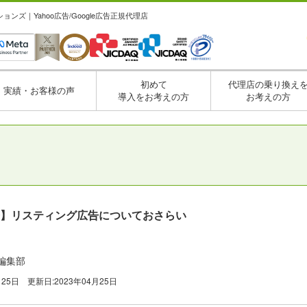
ズ｜Yahoo広告/Google広告正規代理店
初めて
代理店の乗り換え
実績・お客様の声
導入をお考えの方
お考えの方
広告】リスティング広告についておさらい
編集部
月25日
更新日:
2023年04月25日