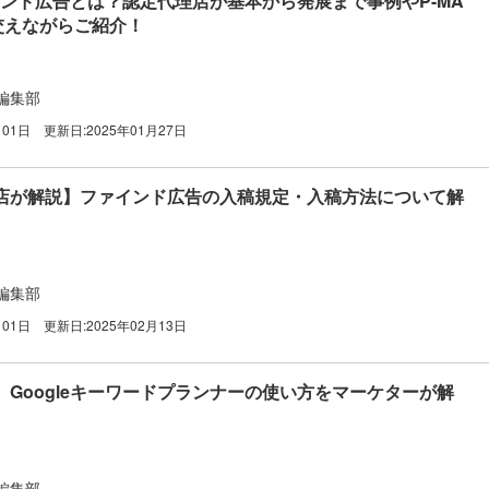
ァインド広告とは？認定代理店が基本から発展まで事例やP-MA
交えながらご紹介！
編集部
月01日
更新日:
2025年01月27日
店が解説】ファインド広告の入稿規定・入稿方法について解
編集部
月01日
更新日:
2025年02月13日
】Googleキーワードプランナーの使い方をマーケターが解
編集部