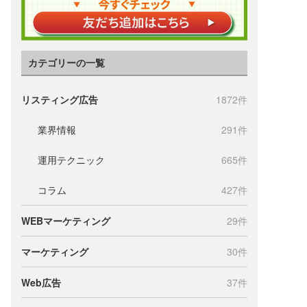
カテゴリーの一覧
リスティング広告
1872件
業界情報
291件
運用テクニック
665件
コラム
427件
WEBマーケティング
29件
マーケティング
30件
Web広告
37件