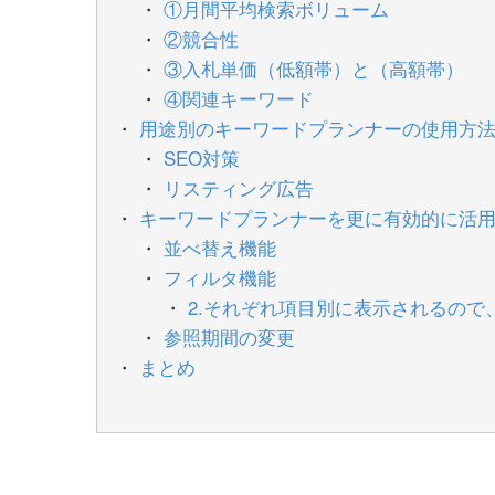
①月間平均検索ボリューム
②競合性
③入札単価（低額帯）と（高額帯）
④関連キーワード
用途別のキーワードプランナーの使用方
SEO対策
リスティング広告
キーワードプランナーを更に有効的に活
並べ替え機能
フィルタ機能
2.それぞれ項目別に表示されるの
参照期間の変更
まとめ