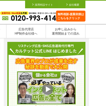
採用特設サイト
会社概要
無料相談•提案依頼は
こちらをクリック
を
広告代理店
お申し込みから
HP制作会社様へ
運用開始までの流れ
日
日