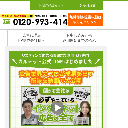
採用特設サイト
会社概要
無料相談•提案依頼は
こちらをクリック
を
広告代理店
お申し込みから
HP制作会社様へ
運用開始までの流れ
日
日