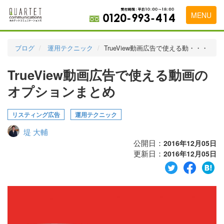
MENU
トップページ
ブログ
運用テクニック
TrueView動画広告で使える動・・・
料金表
TrueView動画広告で使える動画の
実績・お客様の声
オプションまとめ
初めて導入をお考えの方
リスティング広告
運用テクニック
代理店の乗り換えをお考えの方
堤 大輔
広告代理店・HP制作会社様へ
公開日：
2016年12月05日
更新日：
2016年12月05日
お申し込みから運用開始までの流れ
会社概要
お問い合わせ