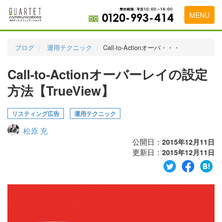
MENU
トップページ
ブログ
運用テクニック
Call-to-Actionオーバ・・・
料金表
Call-to-Actionオーバーレイの設定
実績・お客様の声
方法【TrueView】
初めて導入をお考えの方
リスティング広告
運用テクニック
代理店の乗り換えをお考えの方
松原 充
広告代理店・HP制作会社様へ
公開日：
2015年12月11日
更新日：
2015年12月11日
お申し込みから運用開始までの流れ
会社概要
お問い合わせ