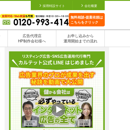
採用特設サイト
会社概要
無料相談•提案依頼は
こちらをクリック
を
広告代理店
お申し込みから
HP制作会社様へ
運用開始までの流れ
日
日