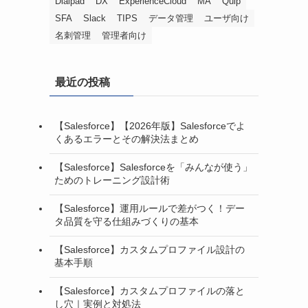
Dialpad
DX
ExperienceCloud
MA
Quip
SFA
Slack
TIPS
データ管理
ユーザ向け
名刺管理
管理者向け
最近の投稿
【Salesforce】【2026年版】Salesforceでよ
くあるエラーとその解決法まとめ
【Salesforce】Salesforceを「みんなが使う」
ためのトレーニング設計術
【Salesforce】運用ルールで差がつく！デー
タ品質を守る仕組みづくりの基本
【Salesforce】カスタムプロファイル設計の
基本手順
【Salesforce】カスタムプロファイルの落と
し穴｜実例と対処法