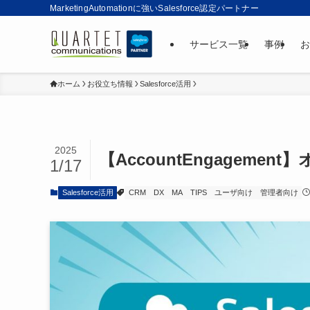
MarketingAutomationに強いSalesforce認定パートナー
サービス一覧
事例
お
ホーム
お役立ち情報
Salesforce活用
2025
【AccountEngagem
1/17
Salesforce活用
CRM
DX
MA
TIPS
ユーザ向け
管理者向け