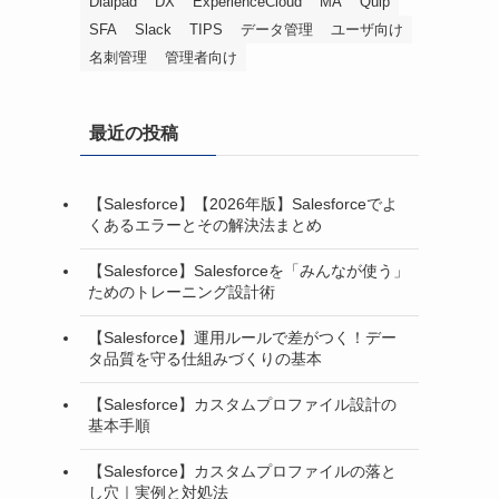
Dialpad
DX
ExperienceCloud
MA
Quip
SFA
Slack
TIPS
データ管理
ユーザ向け
名刺管理
管理者向け
最近の投稿
【Salesforce】【2026年版】Salesforceでよ
くあるエラーとその解決法まとめ
【Salesforce】Salesforceを「みんなが使う」
ためのトレーニング設計術
【Salesforce】運用ルールで差がつく！デー
タ品質を守る仕組みづくりの基本
【Salesforce】カスタムプロファイル設計の
基本手順
【Salesforce】カスタムプロファイルの落と
し穴｜実例と対処法