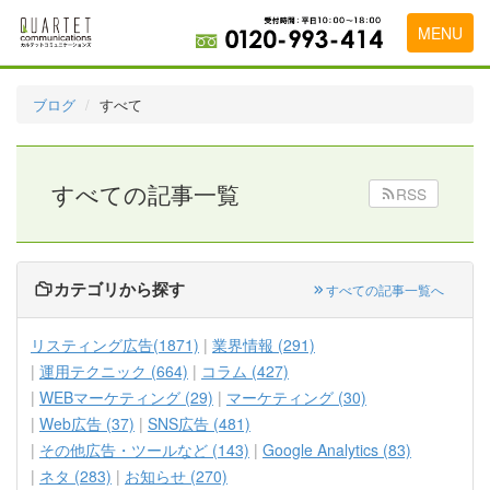
MENU
トップページ
ブログ
すべて
料金表
実績・お客様の声
すべての記事一覧
RSS
初めて導入をお考えの方
代理店の乗り換えをお考えの方
カテゴリから探す
すべての記事一覧へ
広告代理店・HP制作会社様へ
リスティング広告(1871)
業界情報 (291)
お申し込みから運用開始までの流れ
運用テクニック (664)
コラム (427)
WEBマーケティング (29)
マーケティング (30)
会社概要
Web広告 (37)
SNS広告 (481)
お問い合わせ
その他広告・ツールなど (143)
Google Analytics (83)
ネタ (283)
お知らせ (270)