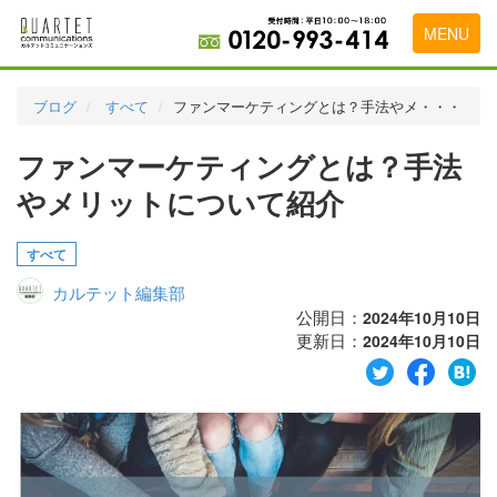
MENU
トップページ
ブログ
すべて
ファンマーケティングとは？手法やメ・・・
料金表
ファンマーケティングとは？手法
実績・お客様の声
やメリットについて紹介
初めて導入をお考えの方
すべて
代理店の乗り換えをお考えの方
カルテット編集部
広告代理店・HP制作会社様へ
公開日：
2024年10月10日
更新日：
2024年10月10日
お申し込みから運用開始までの流れ
会社概要
お問い合わせ