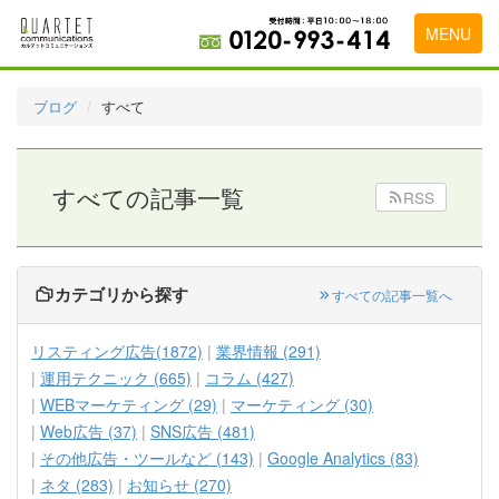
MENU
トップページ
ブログ
すべて
料金表
実績・お客様の声
すべての記事一覧
RSS
初めて導入をお考えの方
代理店の乗り換えをお考えの方
カテゴリから探す
すべての記事一覧へ
広告代理店・HP制作会社様へ
リスティング広告(1872)
業界情報 (291)
お申し込みから運用開始までの流れ
運用テクニック (665)
コラム (427)
WEBマーケティング (29)
マーケティング (30)
会社概要
Web広告 (37)
SNS広告 (481)
お問い合わせ
その他広告・ツールなど (143)
Google Analytics (83)
ネタ (283)
お知らせ (270)