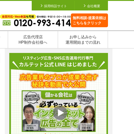
採用特設サイト
会社概要
無料相談•提案依頼は
こちらをクリック
を
広告代理店
お申し込みから
HP制作会社様へ
運用開始までの流れ
日
日