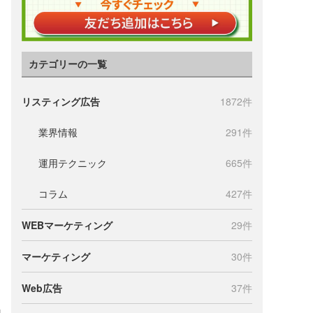
カテゴリーの一覧
リスティング広告
1872件
業界情報
291件
運用テクニック
665件
コラム
427件
WEBマーケティング
29件
マーケティング
30件
Web広告
37件