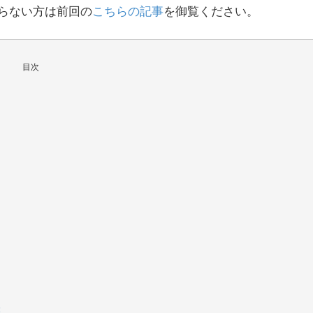
からない方は前回の
こちらの記事
を御覧ください。
目次
態