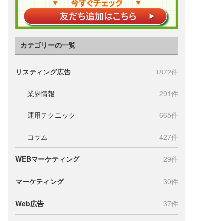
カテゴリーの一覧
リスティング広告
1872件
業界情報
291件
運用テクニック
665件
コラム
427件
WEBマーケティング
29件
マーケティング
30件
Web広告
37件