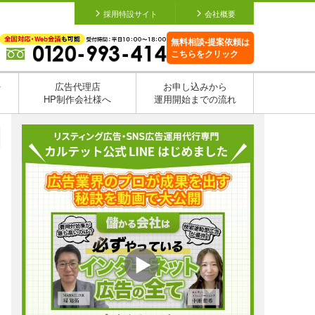
採用特設サイト
会社概要
無料相談•提案依頼は
こちらをクリック
を
広告代理店
お申し込みから
HP制作会社様へ
運用開始までの流れ
日
日