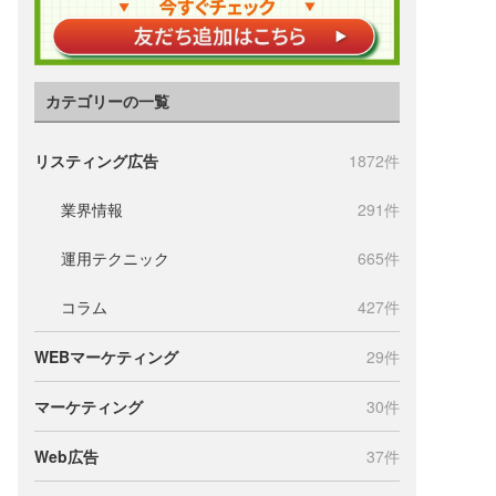
カテゴリーの一覧
リスティング広告
1872件
業界情報
291件
運用テクニック
665件
コラム
427件
WEBマーケティング
29件
マーケティング
30件
Web広告
37件