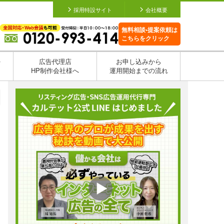
採用特設サイト
会社概要
無料相談•提案依頼は
こちらをクリック
を
広告代理店
お申し込みから
HP制作会社様へ
運用開始までの流れ
日
日