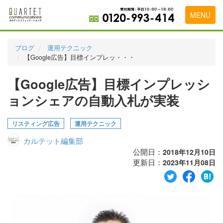
MENU
トップページ
ブログ
運用テクニック
【Google広告】目標インプレッ・・・
料金表
【Google広告】目標インプレッシ
実績・お客様の声
ョンシェアの自動入札が実装
初めて導入をお考えの方
代理店の乗り換えをお考えの方
リスティング広告
運用テクニック
カルテット編集部
広告代理店・HP制作会社様へ
公開日：
2018年12月10日
更新日：
お申し込みから運用開始までの流れ
2023年11月08日
会社概要
お問い合わせ