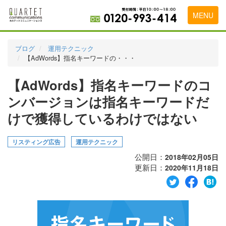
MENU
トップページ
ブログ
運用テクニック
【AdWords】指名キーワードの・・・
料金表
【AdWords】指名キーワードのコ
実績・お客様の声
ンバージョンは指名キーワードだ
初めて導入をお考えの方
けで獲得しているわけではない
代理店の乗り換えをお考えの方
リスティング広告
運用テクニック
広告代理店・HP制作会社様へ
公開日：
2018年02月05日
お申し込みから運用開始までの流れ
更新日：
2020年11月18日
会社概要
お問い合わせ