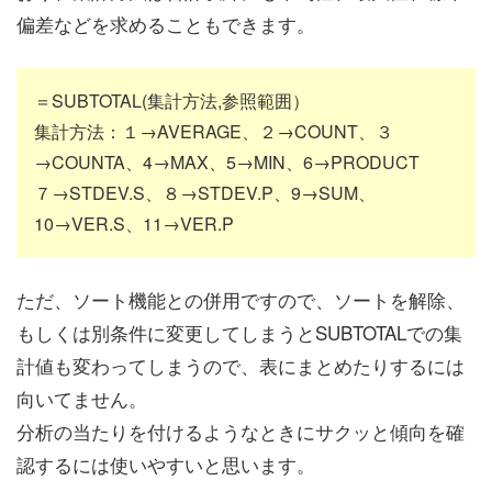
偏差などを求めることもできます。
＝SUBTOTAL(集計方法,参照範囲）
集計方法：１→AVERAGE、２→COUNT、３
→COUNTA、4→MAX、5→MIN、6→PRODUCT
７→STDEV.S、８→STDEV.P、9→SUM、
10→VER.S、11→VER.P
ただ、ソート機能との併用ですので、ソートを解除、
もしくは別条件に変更してしまうとSUBTOTALでの集
計値も変わってしまうので、表にまとめたりするには
向いてません。
分析の当たりを付けるようなときにサクッと傾向を確
認するには使いやすいと思います。