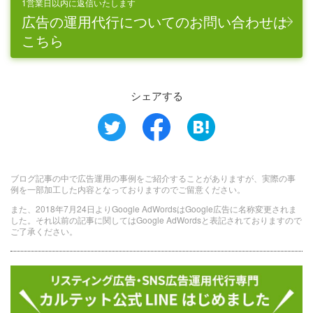
1営業日以内に返信いたします
広告の運用代行についてのお問い合わせは
こちら
シェアする
ブログ記事の中で広告運用の事例をご紹介することがありますが、実際の事
例を一部加工した内容となっておりますのでご留意ください。
また、2018年7月24日よりGoogle AdWordsはGoogle広告に名称変更されま
した。それ以前の記事に関してはGoogle AdWordsと表記されておりますので
ご了承ください。