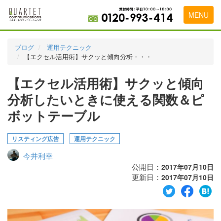
MENU
トップページ
ブログ
運用テクニック
【エクセル活用術】サクッと傾向分析・・・
料金表
【エクセル活用術】サクッと傾向
実績・お客様の声
分析したいときに使える関数＆ピ
初めて導入をお考えの方
ボットテーブル
代理店の乗り換えをお考えの方
リスティング広告
運用テクニック
広告代理店・HP制作会社様へ
今井利幸
お申し込みから運用開始までの流れ
公開日：
2017年07月10日
更新日：
2017年07月10日
会社概要
お問い合わせ