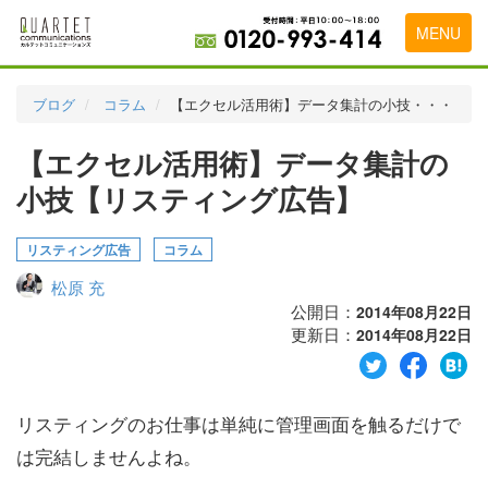
MENU
トップページ
ブログ
コラム
【エクセル活用術】データ集計の小技・・・
料金表
【エクセル活用術】データ集計の
実績・お客様の声
小技【リスティング広告】
初めて導入をお考えの方
リスティング広告
コラム
代理店の乗り換えをお考えの方
松原 充
広告代理店・HP制作会社様へ
公開日：
2014年08月22日
更新日：
2014年08月22日
お申し込みから運用開始までの流れ
会社概要
リスティングのお仕事は単純に管理画面を触るだけで
お問い合わせ
は完結しませんよね。