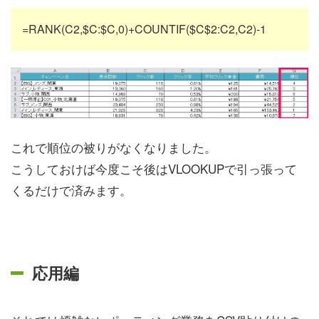
=RANK(C2,$C:$C,0)+COUNTIF($C$2:C2,C2)-1
これで順位の被りがなくなりました。
こうしておけば今度こそ後はVLOOKUPで引っ張って
くるだけで済みます。
応用編