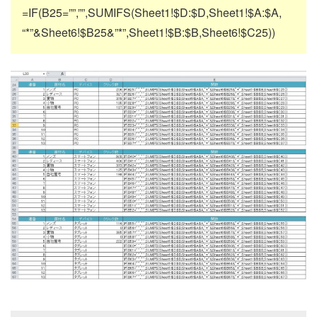
=IF(B25=””,””,SUMIFS(Sheet1!$D:$D,Sheet1!$A:$A,
“*”&Sheet6!$B25&”*”,Sheet1!$B:$B,Sheet6!$C25))