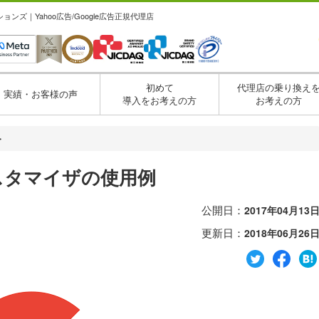
ズ｜Yahoo広告/Google広告正規代理店
初めて
代理店の乗り換え
実績・お客様の声
導入をお考えの方
お考えの方
・
告カスタマイザの使用例
公開日：
2017年04月13
更新日：
2018年06月26