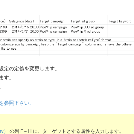
設定の定義を変更します。
ます。
。
を参照下さい。
v）
の列 F～H に、ターゲットとする属性を入力します。