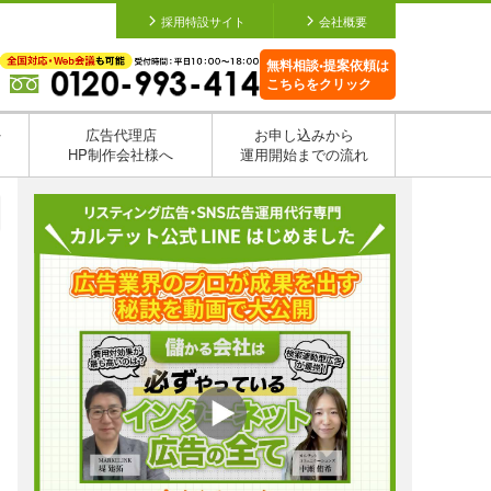
採用特設サイト
会社概要
無料相談•提案依頼は
こちらをクリック
を
広告代理店
お申し込みから
HP制作会社様へ
運用開始までの流れ
日
日