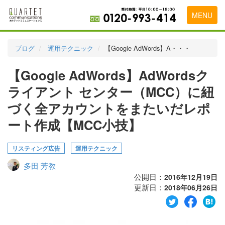
MENU
トップページ
ブログ
運用テクニック
【Google AdWords】A・・・
料金表
【Google AdWords】AdWordsク
実績・お客様の声
ライアント センター（MCC）に紐
初めて導入をお考えの方
づく全アカウントをまたいだレポ
ート作成【MCC小技】
代理店の乗り換えをお考えの方
広告代理店・HP制作会社様へ
リスティング広告
運用テクニック
お申し込みから運用開始までの流れ
多田 芳教
公開日：
2016年12月19日
会社概要
更新日：
2018年06月26日
お問い合わせ