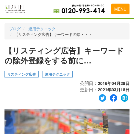
MENU
トップページ
ブログ
運用テクニック
【リスティング広告】キーワードの除・・・
料金表
【リスティング広告】キーワード
実績・お客様の声
の除外登録をする前に…
初めて導入をお考えの方
代理店の乗り換えをお考えの方
リスティング広告
運用テクニック
公開日：
2016年04月28日
広告代理店・HP制作会社様へ
更新日：
2021年03月18日
お申し込みから運用開始までの流れ
会社概要
お問い合わせ