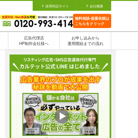
採用特設サイト
会社概要
無料相談•提案依頼は
こちらをクリック
を
広告代理店
お申し込みから
HP制作会社様へ
運用開始までの流れ
日
日