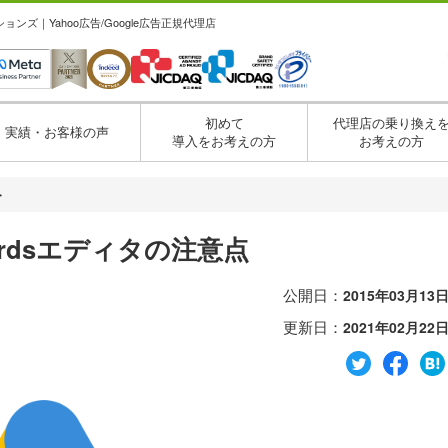
ズ｜Yahoo広告/Google広告正規代理店
初めて
代理店の乗り換え
実績・お客様の声
導入をお考えの方
お考えの方
・
dwordsエディタの注意点
公開日：
2015年03月13
更新日：
2021年02月22