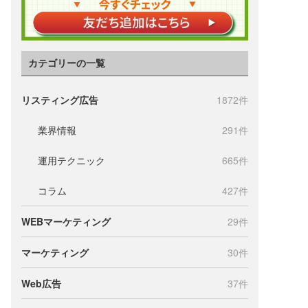
カテゴリーの一覧
リスティング広告
1872件
業界情報
291件
運用テクニック
665件
コラム
427件
WEBマーケティング
29件
マーケティング
30件
Web広告
37件