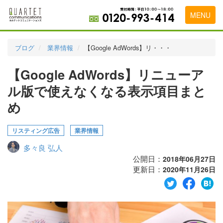
MENU
トップページ
ブログ
業界情報
【Google AdWords】リ・・・
料金表
【Google AdWords】リニューア
実績・お客様の声
ル版で使えなくなる表示項目まと
初めて導入をお考えの方
め
代理店の乗り換えをお考えの方
リスティング広告
業界情報
広告代理店・HP制作会社様へ
多々良 弘人
公開日：
2018年06月27日
お申し込みから運用開始までの流れ
更新日：
2020年11月26日
会社概要
お問い合わせ