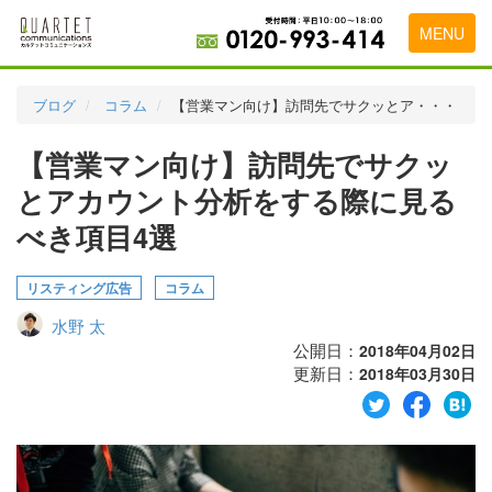
MENU
トップページ
ブログ
コラム
【営業マン向け】訪問先でサクッとア・・・
料金表
【営業マン向け】訪問先でサクッ
実績・お客様の声
とアカウント分析をする際に見る
初めて導入をお考えの方
べき項目4選
代理店の乗り換えをお考えの方
リスティング広告
コラム
広告代理店・HP制作会社様へ
水野 太
公開日：
2018年04月02日
お申し込みから運用開始までの流れ
更新日：
2018年03月30日
会社概要
お問い合わせ